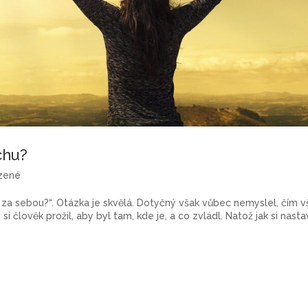
chu?
zené
a sebou?“. Otázka je skvělá. Dotyčný však vůbec nemyslel, čím v
i člověk prožil, aby byl tam, kde je, a co zvládl. Natož jak si nastav