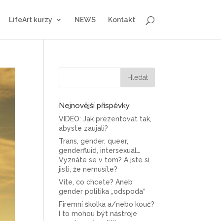
LifeArt kurzy
NEWS
Kontakt
Nejnovější příspěvky
VIDEO: Jak prezentovat tak,
abyste zaujali?
Trans, gender, queer,
genderfluid, intersexuál…
Vyznáte se v tom? A jste si
jisti, že nemusíte?
Víte, co chcete? Aneb
gender politika „odspoda“
Firemní školka a/nebo kouč?
I to mohou být nástroje